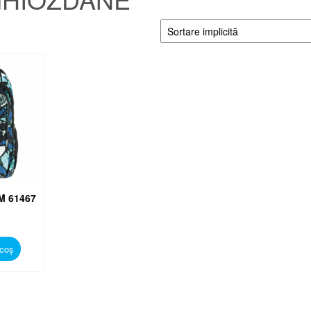
M 61467
 coș