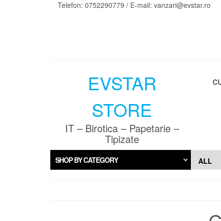
Skip
Telefon: 0752290779 / E-mail: vanzari@evstar.ro
to
the
content
EVSTAR
C
STORE
IT – Birotica – Papetarie –
Tipizate
SHOP BY CATEGORY
G