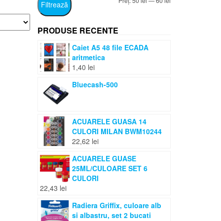
Preț:
50 lei
—
60 lei
Filtrează
minim
maxim
PRODUSE RECENTE
Caiet A5 48 file ECADA
aritmetica
1,40
lei
Bluecash-500
ACUARELE GUASA 14
CULORI MILAN BWM10244
22,62
lei
ACUARELE GUASE
25ML/CULOARE SET 6
CULORI
22,43
lei
Radiera Griffix, culoare alb
si albastru, set 2 bucati