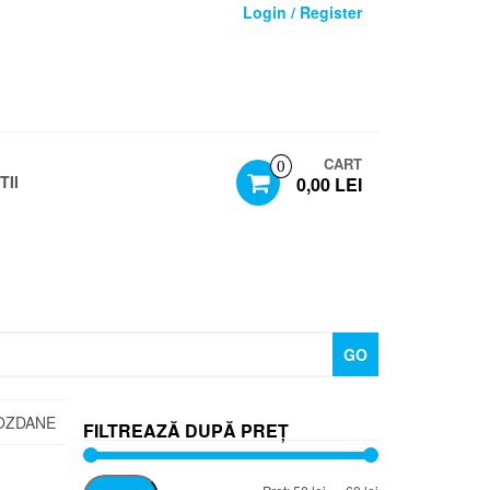
Login / Register
CART
0
TII
0,00 LEI
GO
OZDANE
FILTREAZĂ DUPĂ PREȚ
Preț
Preț