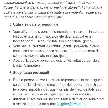
cumparatorului cu caracter personal pot fi furnizate si catre
Politie, Parchetul General, instantele judecatoresti si altor organe
abilitate ale statului, in baza si in limitele prevederilor legale si ca
urmare a unor cereri expres formulate.
Utilizarea datelor personale
Vom utiliza datele personale numai pentru scopul in care au
fost colectate si vom stoca datele doar atat cat este
necesar pentru scopurile mai sus mentionate (pct.4)
Vom pastra informatiile clientului pentru perioada in care
contul sau este activ (daca este cazul), pentru oricare din
scopurile mentionate mai sus (pct.4)
Accesul la datele personale este strict limitat personalului
Evstar Computers
Securitatea procesarii
Datele personale vor fi prelucrate/procesate in mod sigur si
se vor aplica si mentine masuri tehnice adecvate pentru a
le proteja impotriva distrugerii ori pierderii accidentale sau
ilegale, alterate sau divulgate sau acces neautorizat.
Intrebari si sesizari privind securitatea datelor personale pot
fi trimise la adresa de e-mail
bogdan@evstar.ro