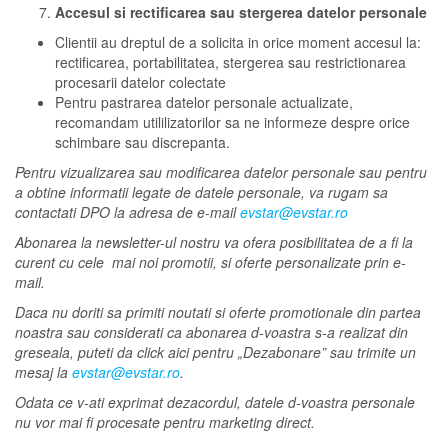
Accesul si rectificarea sau stergerea datelor personale
Clientii au dreptul de a solicita in orice moment accesul la:
rectificarea, portabilitatea, stergerea sau restrictionarea
procesarii datelor colectate
Pentru pastrarea datelor personale actualizate,
recomandam utililizatorilor sa ne informeze despre orice
schimbare sau discrepanta.
Pentru vizualizarea sau modificarea datelor personale sau pentru
a obtine informatii legate de datele personale, va rugam sa
contactati DPO la adresa de e-mail
evstar@evstar.ro
Abonarea la newsletter-ul nostru va ofera posibilitatea de a fi la
curent cu cele mai noi promotii, si oferte personalizate prin e-
mail.
Daca nu doriti sa primiti noutati si oferte promotionale din partea
noastra sau considerati ca abonarea d-voastra s-a realizat din
greseala, puteti da click aici pentru „Dezabonare” sau trimite un
mesaj la
evstar@evstar.ro
.
Odata ce v-ati exprimat dezacordul, datele d-voastra personale
nu vor mai fi procesate pentru marketing direct.