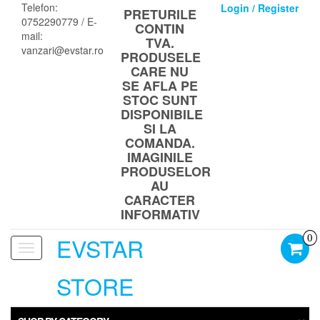
Skip
Telefon:
Login / Register
PRETURILE
to
0752290779 / E-
CONTIN
the
mail:
TVA.
content
vanzari@evstar.ro
PRODUSELE
CARE NU
SE AFLA PE
STOC SUNT
DISPONIBILE
SI LA
COMANDA.
IMAGINILE
PRODUSELOR
AU
CARACTER
INFORMATIV
EVSTAR
0
Toggle
navigation
STORE