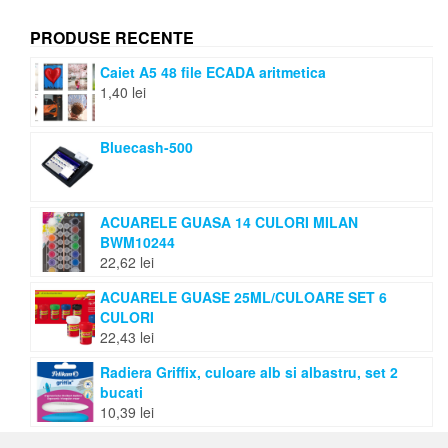
PRODUSE RECENTE
Caiet A5 48 file ECADA aritmetica
1,40
lei
Bluecash-500
ACUARELE GUASA 14 CULORI MILAN
BWM10244
22,62
lei
ACUARELE GUASE 25ML/CULOARE SET 6
CULORI
22,43
lei
Radiera Griffix, culoare alb si albastru, set 2
bucati
10,39
lei