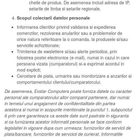
cheile de produs. De asemenea includ adresa de IP,
setarile de limba si setarile regionale.
Scopul colectarii datelor personale
Informarea clientilor privind validarea si expedierea
comenzilor, rezolvarea anularilor sau a problemelor de
orice natura referitoare la o comanda, la produsele si/sau
serviciile achizitionate;
Trimiterea de ewslettere si/sau alerte periodice, prin
folosirea postei electronice (e-mail), numai in cazul in care
persoana vizata (cumparatorul) si-a exprimat acordul in
mod explicit;
Cercetare de piata, urmarire sau monitorizare a anzarilor si
comportamentului clientului/cumparatorului.
De asemenea, Evstar Computers poate furniza datele cu caracter
personal ale cumparatorului altor companii partenere, dar numai
in temeiul unui angajament de confidentialitate din partea
acestora si numai in scopurile mentionate la punctul 1. subpunctul
6 prin care garanteaza ca aceste date sunt pastrate in siguranta
si ca furnizarea acestor informatii personale se face conform
legislatiei in vigoare dupa cum urmeaza: furnizorilor de servicii de
plata/bancare, furnizorilor de servcicii de curierat. Informatiile