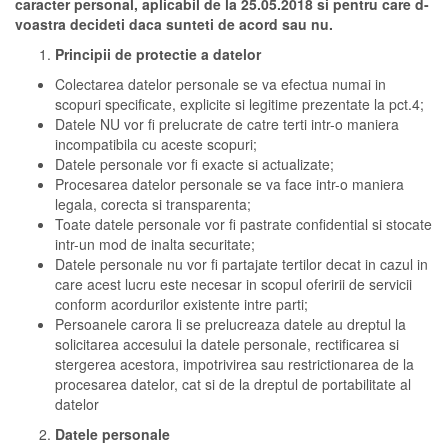
caracter personal, aplicabil de la 25.05.2018 si pentru care d-
voastra decideti daca sunteti de acord sau nu.
Principii de protectie a datelor
Colectarea datelor personale se va efectua numai in
scopuri specificate, explicite si legitime prezentate la pct.4;
Datele NU vor fi prelucrate de catre terti intr-o maniera
incompatibila cu aceste scopuri;
Datele personale vor fi exacte si actualizate;
Procesarea datelor personale se va face intr-o maniera
legala, corecta si transparenta;
Toate datele personale vor fi pastrate confidential si stocate
intr-un mod de inalta securitate;
Datele personale nu vor fi partajate tertilor decat in cazul in
care acest lucru este necesar in scopul oferirii de servicii
conform acordurilor existente intre parti;
Persoanele carora li se prelucreaza datele au dreptul la
solicitarea accesului la datele personale, rectificarea si
stergerea acestora, impotrivirea sau restrictionarea de la
procesarea datelor, cat si de la dreptul de portabilitate al
datelor
Datele personale