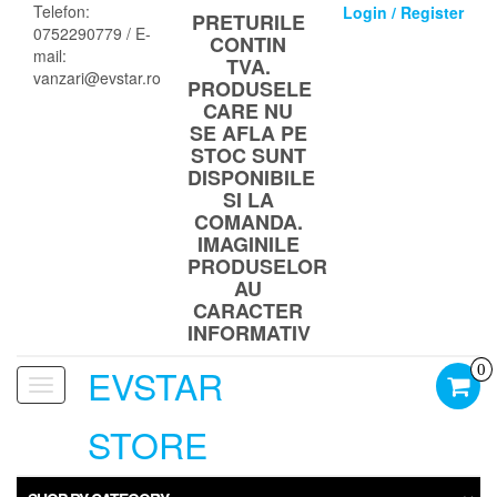
Skip
Telefon:
Login / Register
PRETURILE
to
0752290779 / E-
CONTIN
the
mail:
TVA.
content
vanzari@evstar.ro
PRODUSELE
CARE NU
SE AFLA PE
STOC SUNT
DISPONIBILE
SI LA
COMANDA.
IMAGINILE
PRODUSELOR
AU
CARACTER
INFORMATIV
EVSTAR
0
Toggle
navigation
STORE