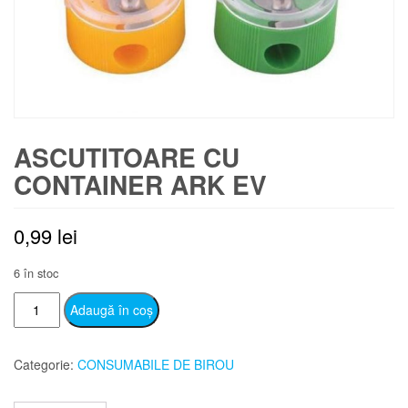
ASCUTITOARE CU
CONTAINER ARK EV
0,99
lei
6 în stoc
Cantitate
Adaugă în coș
ASCUTITOARE
CU
Categorie:
CONSUMABILE DE BIROU
CONTAINER
ARK