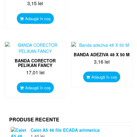
3,15
lei
Adaugă în coș
BANDA ADEZIVA 48 X 50 M
BANDA CORECTOR
3,16
lei
PELIKAN FANCY
17,01
lei
Adaugă în coș
Adaugă în coș
PRODUSE RECENTE
Caiet A5 48 file ECADA aritmetica
1,40
lei