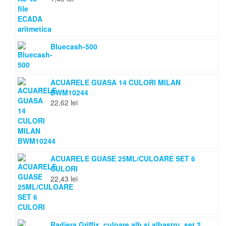
Bluecash-500
ACUARELE GUASA 14 CULORI MILAN
BWM10244
22,62
lei
ACUARELE GUASE 25ML/CULOARE SET 6
CULORI
22,43
lei
Radiera Griffix, culoare alb si albastru, set 2