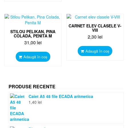
CARNET ELEV CLASELE V-
VIII
STILOU PELIKAN, PINA
COLADA, PENITA M
2,30
lei
31,00
lei
Adaugă în coș
Adaugă în coș
PRODUSE RECENTE
Caiet A5 48 file ECADA aritmetica
1,40
lei