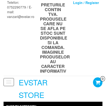
Skip
Telefon:
Login / Register
PRETURILE
to
0752290779 / E-
CONTIN
the
mail:
TVA.
content
vanzari@evstar.ro
PRODUSELE
CARE NU
SE AFLA PE
STOC SUNT
DISPONIBILE
SI LA
COMANDA.
IMAGINILE
PRODUSELOR
AU
CARACTER
INFORMATIV
EVSTAR
0
Toggle
navigation
STORE