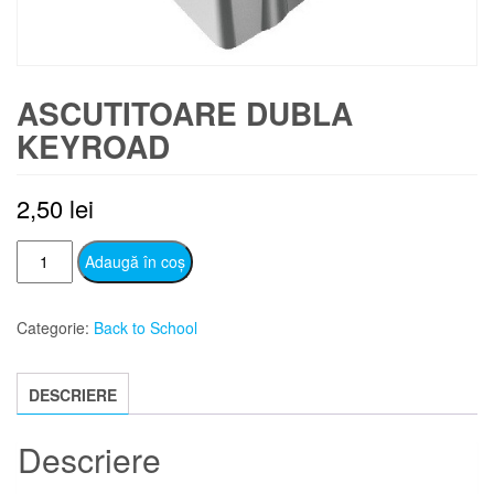
ASCUTITOARE DUBLA
KEYROAD
2,50
lei
Cantitate
Adaugă în coș
Ascutitoare
dubla
Categorie:
Back to School
Keyroad
DESCRIERE
Descriere