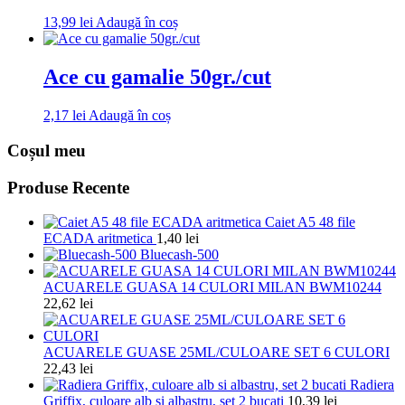
13,99
lei
Adaugă în coș
Ace cu gamalie 50gr./cut
2,17
lei
Adaugă în coș
Coșul meu
Produse Recente
Caiet A5 48 file
ECADA aritmetica
1,40
lei
Bluecash-500
ACUARELE GUASA 14 CULORI MILAN BWM10244
22,62
lei
ACUARELE GUASE 25ML/CULOARE SET 6 CULORI
22,43
lei
Radiera
Griffix, culoare alb si albastru, set 2 bucati
10,39
lei