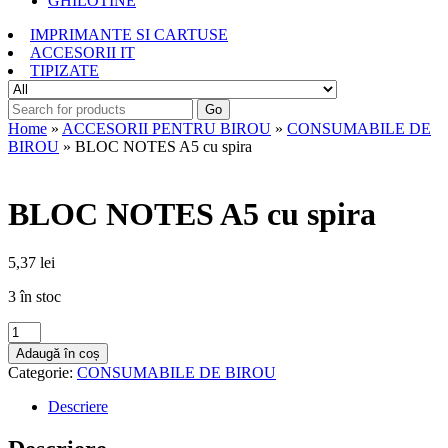
GHILOTINE
IMPRIMANTE SI CARTUSE
ACCESORII IT
TIPIZATE
Go
Home
»
ACCESORII PENTRU BIROU
»
CONSUMABILE DE
BIROU
» BLOC NOTES A5 cu spira
BLOC NOTES A5 cu spira
5,37
lei
3 în stoc
Cantitate
BLOC
Adaugă în coș
NOTES
Categorie:
CONSUMABILE DE BIROU
A5
cu
Descriere
spira