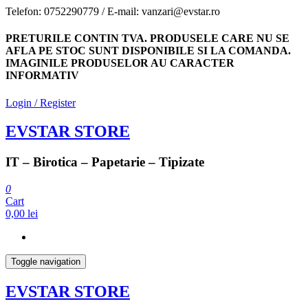
Skip
Telefon: 0752290779 / E-mail: vanzari@evstar.ro
to
the
PRETURILE CONTIN TVA. PRODUSELE CARE NU SE
content
AFLA PE STOC SUNT DISPONIBILE SI LA COMANDA.
IMAGINILE PRODUSELOR AU CARACTER
INFORMATIV
Login / Register
EVSTAR STORE
IT – Birotica – Papetarie – Tipizate
0
Cart
0,00 lei
Toggle navigation
EVSTAR STORE