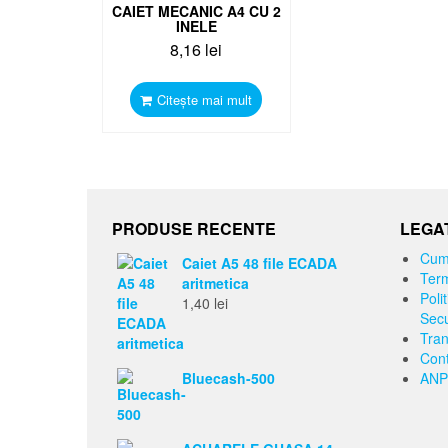
CAIET MECANIC A4 CU 2
INELE
8,16
lei
Citește mai mult
PRODUSE RECENTE
LEGAT
Cum
Caiet A5 48 file ECADA
Term
aritmetica
Polit
1,40
lei
Secu
Tran
Cont
Bluecash-500
ANP