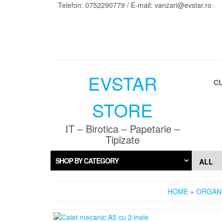
Skip
Telefon: 0752290779 / E-mail: vanzari@evstar.ro
to
the
content
EVSTAR
C
STORE
IT – Birotica – Papetarie –
Tipizate
SHOP BY CATEGORY
HOME
»
ORGANI