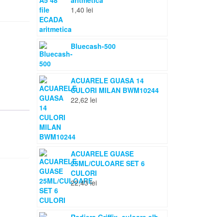
aritmetica
1,40
lei
Bluecash-500
ACUARELE GUASA 14
CULORI MILAN BWM10244
22,62
lei
ACUARELE GUASE
25ML/CULOARE SET 6
CULORI
22,43
lei