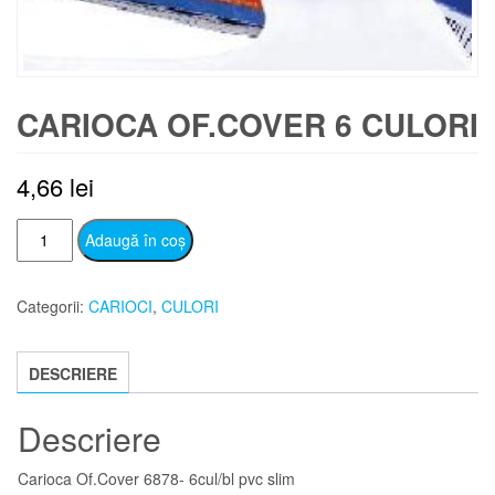
CARIOCA OF.COVER 6 CULORI
4,66
lei
Cantitate
Adaugă în coș
Carioca
Of.Cover
Categorii:
CARIOCI
,
CULORI
6
culori
DESCRIERE
Descriere
Carioca Of.Cover 6878- 6cul/bl pvc slim