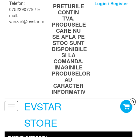
Skip
Telefon:
Login / Register
PRETURILE
to
0752290779 / E-
CONTIN
the
mail:
TVA.
content
vanzari@evstar.ro
PRODUSELE
CARE NU
SE AFLA PE
STOC SUNT
DISPONIBILE
SI LA
COMANDA.
IMAGINILE
PRODUSELOR
AU
CARACTER
INFORMATIV
EVSTAR
0
Toggle
navigation
STORE