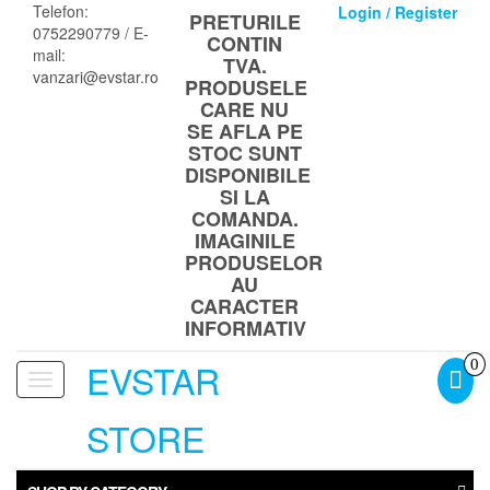
Skip
Telefon:
Login / Register
PRETURILE
to
0752290779 / E-
CONTIN
the
mail:
TVA.
content
vanzari@evstar.ro
PRODUSELE
CARE NU
SE AFLA PE
STOC SUNT
DISPONIBILE
SI LA
COMANDA.
IMAGINILE
PRODUSELOR
AU
CARACTER
INFORMATIV
EVSTAR
0
Toggle
navigation
STORE