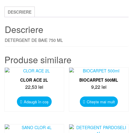
SPRAY
ROYAL
DESCRIERE
750
Descriere
ML
DETERGENT DE BAIE 750 ML
Produse similare
CLOR ACE 2L
BIOCARPET 500ML
22,53
lei
9,22
lei
Adaugă în coș
Citește mai mult