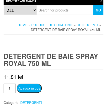
SHOP BY CATEGORY
GO
HOME
»
PRODUSE DE CURATENIE
»
DETERGENTI
»
DETERGENT DE BAIE SPRAY ROYAL 750 ML
DETERGENT DE BAIE SPRAY
ROYAL 750 ML
11,81
lei
Cantitate
Adaugă în coș
DETERGENT
DE
Categorie:
DETERGENTI
BAIE