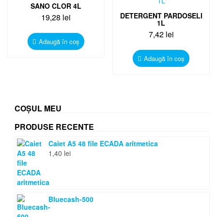
SANO CLOR 4L
DETERGENT PARDOSELI
19,28
lei
1L
7,42
lei
Adaugă în coș
Adaugă în coș
COȘUL MEU
PRODUSE RECENTE
Caiet A5 48 file ECADA aritmetica
1,40
lei
Bluecash-500