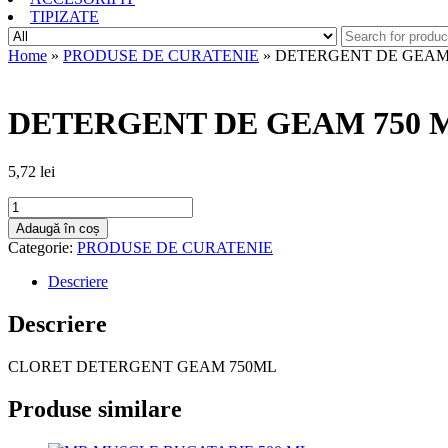
TIPIZATE
Home
»
PRODUSE DE CURATENIE
» DETERGENT DE GEAM
DETERGENT DE GEAM 750 
5,72
lei
Cantitate
DETERGENT
Adaugă în coș
DE
Categorie:
PRODUSE DE CURATENIE
GEAM
750
Descriere
ML
Descriere
CLORET DETERGENT GEAM 750ML
Produse similare