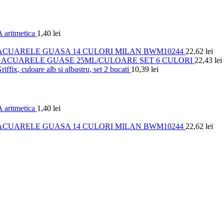
 aritmetica
1,40
lei
ACUARELE GUASA 14 CULORI MILAN BWM10244
22,62
lei
ACUARELE GUASE 25ML/CULOARE SET 6 CULORI
22,43
lei
iffix, culoare alb si albastru, set 2 bucati
10,39
lei
 aritmetica
1,40
lei
ACUARELE GUASA 14 CULORI MILAN BWM10244
22,62
lei