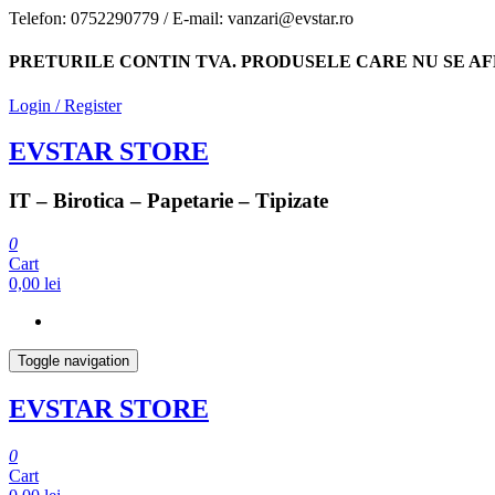
Skip
Telefon: 0752290779 / E-mail: vanzari@evstar.ro
to
the
PRETURILE CONTIN TVA. PRODUSELE CARE NU SE AF
content
Login / Register
EVSTAR STORE
IT – Birotica – Papetarie – Tipizate
0
Cart
0,00 lei
Toggle navigation
EVSTAR STORE
0
Cart