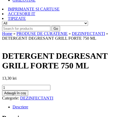
GHILOTINE
IMPRIMANTE SI CARTUSE
ACCESORII IT
TIPIZATE
Go
Home
»
PRODUSE DE CURATENIE
»
DEZINFECTANTI
»
DETERGENT DEGRESANT GRILL FORTE 750 ML
DETERGENT DEGRESANT
GRILL FORTE 750 ML
13,30
lei
Cantitate
DETERGENT
Adaugă în coș
DEGRESANT
Categorie:
DEZINFECTANTI
GRILL
FORTE
Descriere
750
ML