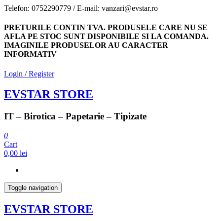
Skip
Telefon: 0752290779 / E-mail: vanzari@evstar.ro
to
the
PRETURILE CONTIN TVA. PRODUSELE CARE NU SE
content
AFLA PE STOC SUNT DISPONIBILE SI LA COMANDA.
IMAGINILE PRODUSELOR AU CARACTER
INFORMATIV
Login / Register
EVSTAR STORE
IT – Birotica – Papetarie – Tipizate
0
Cart
0,00 lei
Toggle navigation
EVSTAR STORE