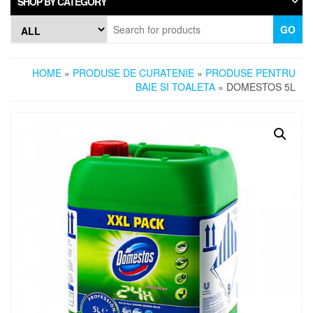
SHOP BY CATEGORY
GO
HOME
»
PRODUSE DE CURATENIE
»
PRODUSE PENTRU
BAIE SI TOALETA
» DOMESTOS 5L