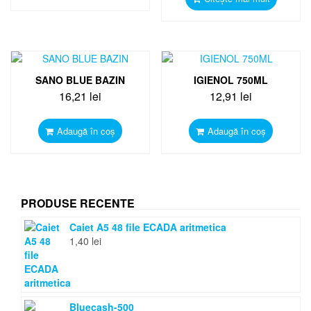
SANO BLUE BAZIN
IGIENOL 750ML
16,21
lei
12,91
lei
Adaugă în coș
Adaugă în coș
PRODUSE RECENTE
Caiet A5 48 file ECADA aritmetica
1,40
lei
Bluecash-500