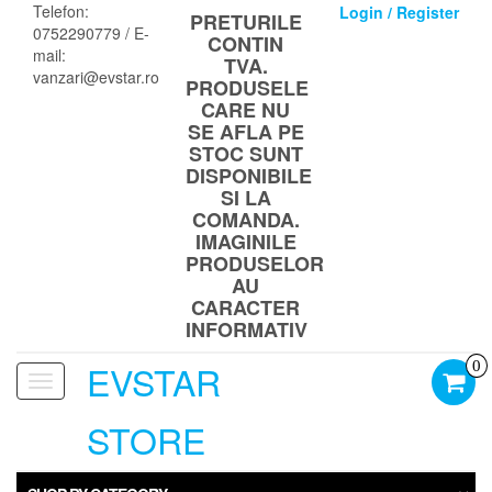
Skip
Telefon:
Login / Register
PRETURILE
to
0752290779 / E-
CONTIN
the
mail:
TVA.
content
vanzari@evstar.ro
PRODUSELE
CARE NU
SE AFLA PE
STOC SUNT
DISPONIBILE
SI LA
COMANDA.
IMAGINILE
PRODUSELOR
AU
CARACTER
INFORMATIV
EVSTAR
0
Toggle
navigation
STORE