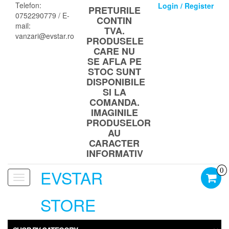
Skip
Telefon:
Login / Register
PRETURILE
to
0752290779 / E-
CONTIN
the
mail:
TVA.
content
vanzari@evstar.ro
PRODUSELE
CARE NU
SE AFLA PE
STOC SUNT
DISPONIBILE
SI LA
COMANDA.
IMAGINILE
PRODUSELOR
AU
CARACTER
INFORMATIV
EVSTAR
0
Toggle
navigation
STORE