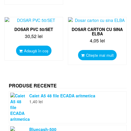
DOSAR PVC 50/SET
DOSAR CARTON CU SINA
ELBA
30,52
lei
4,05
lei
Adaugă în coș
Citește mai mult
PRODUSE RECENTE
Caiet A5 48 file ECADA aritmetica
1,40
lei
Bluecash-500