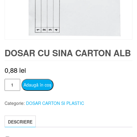
DOSAR CU SINA CARTON ALB
0,88
lei
Cantitate
Adaugă în coș
DOSAR
CU
Categorie:
DOSAR CARTON SI PLASTIC
SINA
CARTON
ALB
DESCRIERE