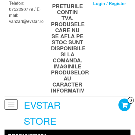
Skip
Telefon:
Login / Register
PRETURILE
to
0752290779 / E-
CONTIN
the
mail:
TVA.
content
vanzari@evstar.ro
PRODUSELE
CARE NU
SE AFLA PE
STOC SUNT
DISPONIBILE
SI LA
COMANDA.
IMAGINILE
PRODUSELOR
AU
CARACTER
INFORMATIV
EVSTAR
0
Toggle
navigation
STORE