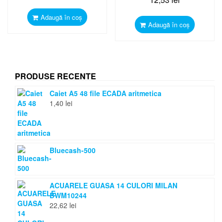
Adaugă în coș
Adaugă în coș
PRODUSE RECENTE
Caiet A5 48 file ECADA aritmetica
1,40
lei
Bluecash-500
ACUARELE GUASA 14 CULORI MILAN
BWM10244
22,62
lei