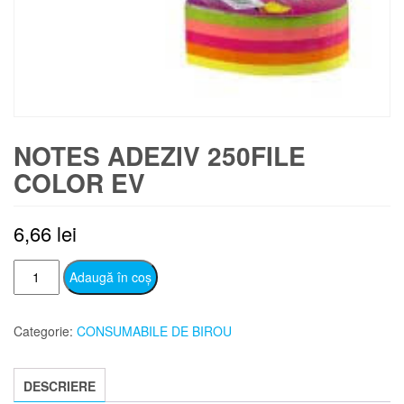
NOTES ADEZIV 250FILE
COLOR EV
6,66
lei
Cantitate
Adaugă în coș
NOTES
ADEZIV
Categorie:
CONSUMABILE DE BIROU
250FILE
COLOR
EV
DESCRIERE