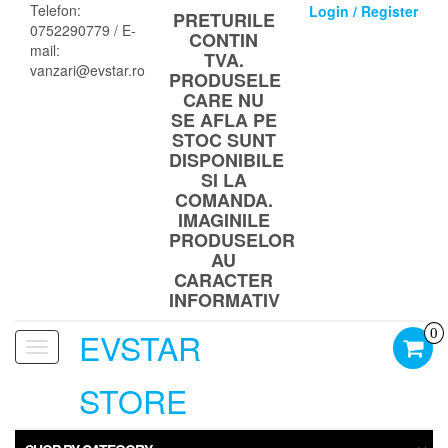
Skip
Telefon:
Login / Register
PRETURILE
to
0752290779 / E-
CONTIN
the
mail:
TVA.
content
vanzari@evstar.ro
PRODUSELE
CARE NU
SE AFLA PE
STOC SUNT
DISPONIBILE
SI LA
COMANDA.
IMAGINILE
PRODUSELOR
AU
CARACTER
INFORMATIV
EVSTAR
0
Toggle
navigation
STORE