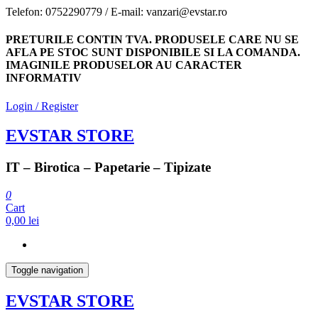
Skip
Telefon: 0752290779 / E-mail: vanzari@evstar.ro
to
the
PRETURILE CONTIN TVA. PRODUSELE CARE NU SE
content
AFLA PE STOC SUNT DISPONIBILE SI LA COMANDA.
IMAGINILE PRODUSELOR AU CARACTER
INFORMATIV
Login / Register
EVSTAR STORE
IT – Birotica – Papetarie – Tipizate
0
Cart
0,00 lei
Toggle navigation
EVSTAR STORE