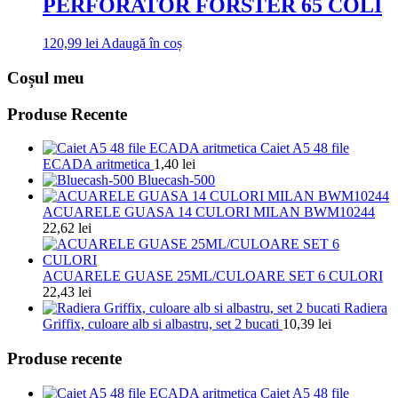
PERFORATOR FORSTER 65 COLI
120,99
lei
Adaugă în coș
Coșul meu
Produse Recente
Caiet A5 48 file
ECADA aritmetica
1,40
lei
Bluecash-500
ACUARELE GUASA 14 CULORI MILAN BWM10244
22,62
lei
ACUARELE GUASE 25ML/CULOARE SET 6 CULORI
22,43
lei
Radiera
Griffix, culoare alb si albastru, set 2 bucati
10,39
lei
Produse recente
Caiet A5 48 file