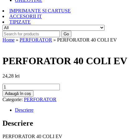
GHILOTINE
IMPRIMANTE SI CARTUSE
ACCESORII IT
TIPIZATE
Go
Home
»
PERFORATOR
» PERFORATOR 40 COLI EV
PERFORATOR 40 COLI EV
24,28
lei
Cantitate
PERFORATOR
Adaugă în coș
40
Categorie:
PERFORATOR
COLI
EV
Descriere
Descriere
PERFORATOR 40 COLI EV