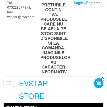
Skip
Telefon:
Login / Register
PRETURILE
to
0752290779 / E-
CONTIN
the
mail:
TVA.
content
vanzari@evstar.ro
PRODUSELE
CARE NU
SE AFLA PE
STOC SUNT
DISPONIBILE
SI LA
COMANDA.
IMAGINILE
PRODUSELOR
AU
CARACTER
INFORMATIV
EVSTAR
0
Toggle
navigation
STORE