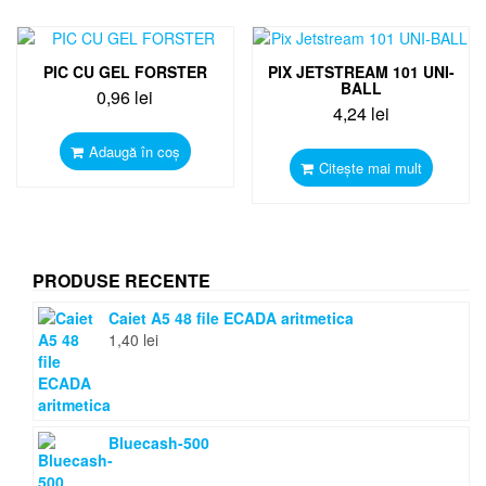
PIC CU GEL FORSTER
PIX JETSTREAM 101 UNI-
BALL
0,96
lei
4,24
lei
Adaugă în coș
Citește mai mult
PRODUSE RECENTE
Caiet A5 48 file ECADA aritmetica
1,40
lei
Bluecash-500