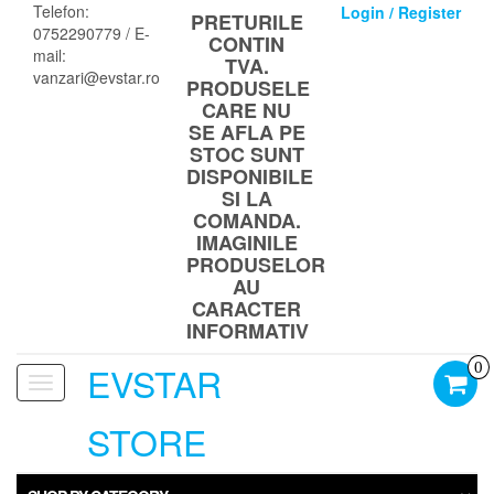
Skip
Telefon:
Login / Register
PRETURILE
to
0752290779 / E-
CONTIN
the
mail:
TVA.
content
vanzari@evstar.ro
PRODUSELE
CARE NU
SE AFLA PE
STOC SUNT
DISPONIBILE
SI LA
COMANDA.
IMAGINILE
PRODUSELOR
AU
CARACTER
INFORMATIV
EVSTAR
0
Toggle
navigation
STORE