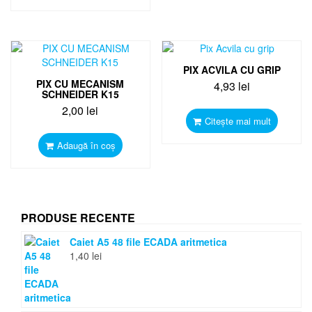
PIX ACVILA CU GRIP
PIX CU MECANISM
4,93
lei
SCHNEIDER K15
2,00
lei
Citește mai mult
Adaugă în coș
PRODUSE RECENTE
Caiet A5 48 file ECADA aritmetica
1,40
lei