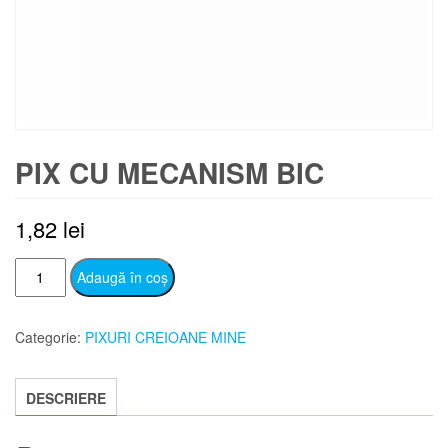
PIX CU MECANISM BIC
1,82
lei
Cantitate
Adaugă în coș
PIX
CU
Categorie:
PIXURI CREIOANE MINE
MECANISM
BIC
DESCRIERE