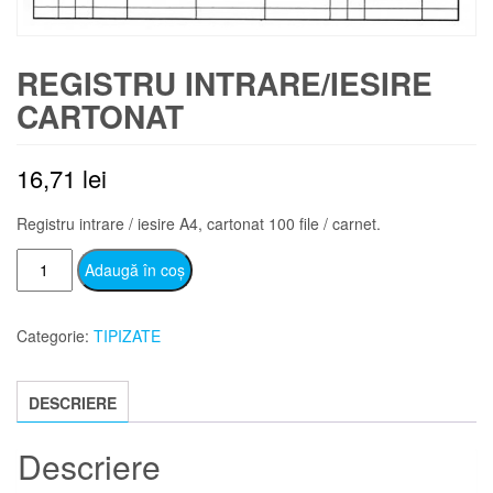
REGISTRU INTRARE/IESIRE
CARTONAT
16,71
lei
Registru intrare / iesire A4, cartonat 100 file / carnet.
Cantitate
Adaugă în coș
Registru
intrare/iesire
Categorie:
TIPIZATE
cartonat
DESCRIERE
Descriere