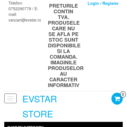
Skip
Telefon:
Login / Register
PRETURILE
to
0752290779 / E-
CONTIN
the
mail:
TVA.
content
vanzari@evstar.ro
PRODUSELE
CARE NU
SE AFLA PE
STOC SUNT
DISPONIBILE
SI LA
COMANDA.
IMAGINILE
PRODUSELOR
AU
CARACTER
INFORMATIV
EVSTAR
0
Toggle
navigation
STORE