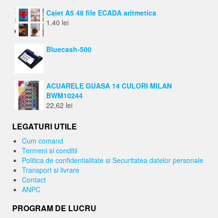
Caiet A5 48 file ECADA aritmetica
1,40
lei
Bluecash-500
ACUARELE GUASA 14 CULORI MILAN
BWM10244
22,62
lei
LEGATURI UTILE
Cum comand
Termeni si conditii
Politica de confidentialitate si Securitatea datelor personale
Transport si livrare
Contact
ANPC
PROGRAM DE LUCRU