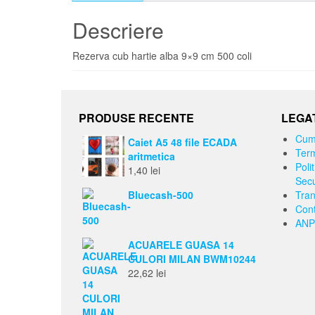
Descriere
Rezerva cub hartie alba 9×9 cm 500 coli
PRODUSE RECENTE
LEGAT
Cum
Caiet A5 48 file ECADA
Term
aritmetica
Polit
1,40
lei
Secu
Bluecash-500
Tran
Cont
ANP
ACUARELE GUASA 14
CULORI MILAN BWM10244
22,62
lei