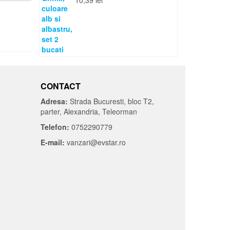
10,39
lei
CONTACT
Adresa:
Strada Bucuresti, bloc T2,
parter, Alexandria, Teleorman
Telefon:
0752290779
E-mail:
vanzari@evstar.ro