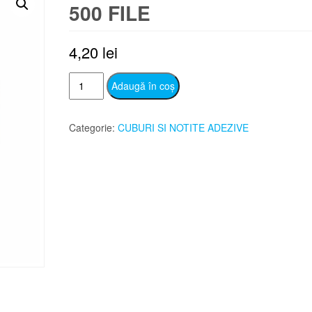
500 FILE
4,20
lei
Cantitate
Adaugă în coș
Rezerva
cub
Categorie:
CUBURI SI NOTITE ADEZIVE
hartie
alba
500
file