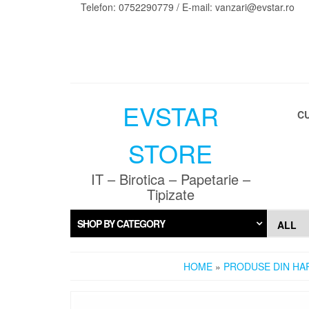
Skip
Telefon: 0752290779 / E-mail: vanzari@evstar.ro
to
the
content
EVSTAR
C
STORE
IT – Birotica – Papetarie –
Tipizate
SHOP BY CATEGORY
HOME
»
PRODUSE DIN HA