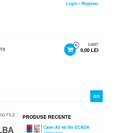
Login / Register
CART
0
TII
0,00 LEI
GO
00 FILE
PRODUSE RECENTE
LBA
Caiet A5 48 file ECADA