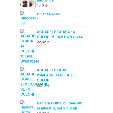
aritmetica
1,40
lei
Bluecash-500
ACUARELE GUASA 14
CULORI MILAN BWM10244
22,62
lei
ACUARELE GUASE
25ML/CULOARE SET 6
CULORI
22,43
lei
Radiera Griffix, culoare alb
si albastru, set 2 bucati