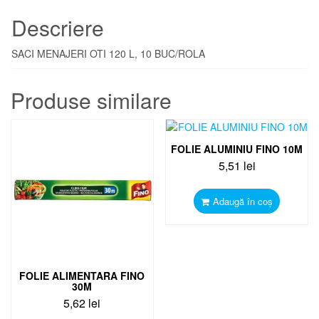
/
10
Descriere
buc/rol
SACI MENAJERI OTI 120 L, 10 BUC/ROLA
Produse similare
FOLIE ALUMINIU FINO 10M
5,51
lei
Adaugă în coș
FOLIE ALIMENTARA FINO
30M
5,62
lei