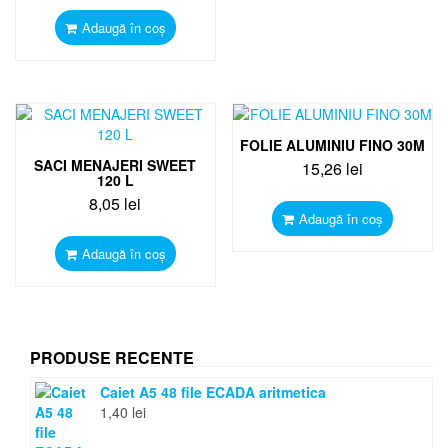
Adaugă în coș
FOLIE ALUMINIU FINO 30M
SACI MENAJERI SWEET
15,26
lei
120 L
8,05
lei
Adaugă în coș
Adaugă în coș
PRODUSE RECENTE
Caiet A5 48 file ECADA aritmetica
1,40
lei