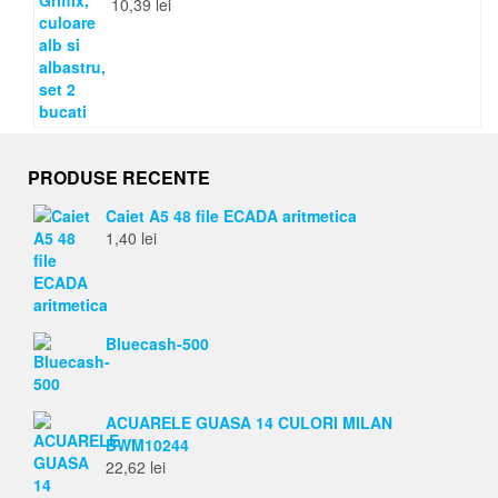
10,39
lei
PRODUSE RECENTE
Caiet A5 48 file ECADA aritmetica
1,40
lei
Bluecash-500
ACUARELE GUASA 14 CULORI MILAN
BWM10244
22,62
lei