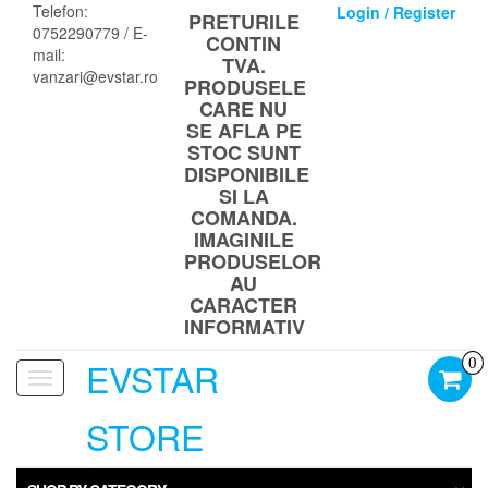
Skip
Telefon:
Login / Register
PRETURILE
to
0752290779 / E-
CONTIN
the
mail:
TVA.
content
vanzari@evstar.ro
PRODUSELE
CARE NU
SE AFLA PE
STOC SUNT
DISPONIBILE
SI LA
COMANDA.
IMAGINILE
PRODUSELOR
AU
CARACTER
INFORMATIV
EVSTAR
0
Toggle
navigation
STORE