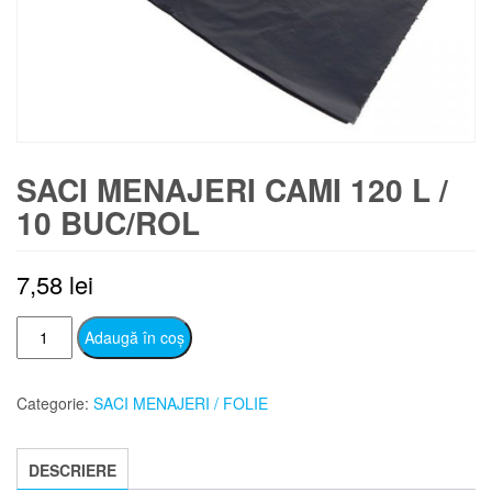
SACI MENAJERI CAMI 120 L /
10 BUC/ROL
7,58
lei
Cantitate
Adaugă în coș
SACI
MENAJERI
Categorie:
SACI MENAJERI / FOLIE
CAMI
120
L
DESCRIERE