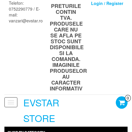
Skip
Telefon:
Login / Register
PRETURILE
to
0752290779 / E-
CONTIN
the
mail:
TVA.
content
vanzari@evstar.ro
PRODUSELE
CARE NU
SE AFLA PE
STOC SUNT
DISPONIBILE
SI LA
COMANDA.
IMAGINILE
PRODUSELOR
AU
CARACTER
INFORMATIV
EVSTAR
0
Toggle
navigation
STORE