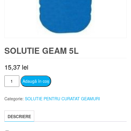
SOLUTIE GEAM 5L
15,37
lei
Cantitate
Adaugă în coș
SOLUTIE
GEAM
Categorie:
SOLUTIE PENTRU CURATAT GEAMURI
5L
DESCRIERE