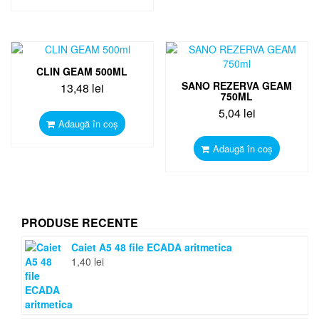
CLIN GEAM 500ML
SANO REZERVA GEAM
13,48
lei
750ML
5,04
lei
Adaugă în coș
Adaugă în coș
PRODUSE RECENTE
Caiet A5 48 file ECADA aritmetica
1,40
lei