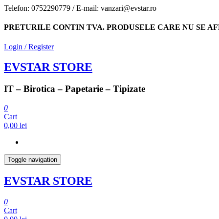
Skip
Telefon: 0752290779 / E-mail: vanzari@evstar.ro
to
the
PRETURILE CONTIN TVA. PRODUSELE CARE NU SE AF
content
Login / Register
EVSTAR STORE
IT – Birotica – Papetarie – Tipizate
0
Cart
0,00 lei
Toggle navigation
EVSTAR STORE
0
Cart