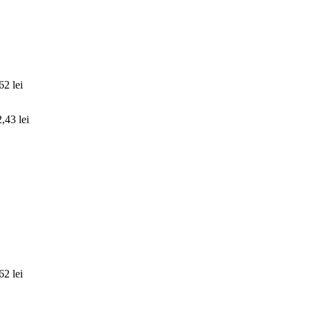
,62
lei
2,43
lei
,62
lei