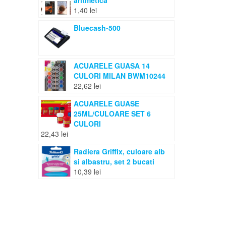
aritmetica
1,40
lei
Bluecash-500
ACUARELE GUASA 14
CULORI MILAN BWM10244
22,62
lei
ACUARELE GUASE
25ML/CULOARE SET 6
CULORI
22,43
lei
Radiera Griffix, culoare alb
si albastru, set 2 bucati
10,39
lei