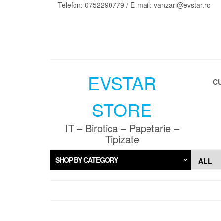
Skip
Telefon: 0752290779 / E-mail: vanzari@evstar.ro
to
the
content
EVSTAR
C
STORE
IT – Birotica – Papetarie –
Tipizate
SHOP BY CATEGORY