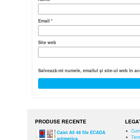
Email
*
Site web
Salvează-mi numele, emailul și site-ul web în a
PRODUSE RECENTE
LEGAT
Cum
Caiet A5 48 file ECADA
Term
aritmetica