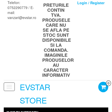
Skip
Telefon:
Login / Register
PRETURILE
to
0752290779 / E-
CONTIN
the
mail:
TVA.
content
vanzari@evstar.ro
PRODUSELE
CARE NU
SE AFLA PE
STOC SUNT
DISPONIBILE
SI LA
COMANDA.
IMAGINILE
PRODUSELOR
AU
CARACTER
INFORMATIV
EVSTAR
0
Toggle
navigation
STORE