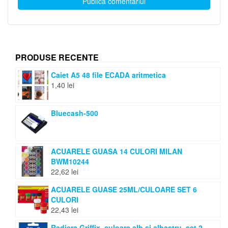
PRODUSE RECENTE
Caiet A5 48 file ECADA aritmetica
1,40
lei
Bluecash-500
ACUARELE GUASA 14 CULORI MILAN
BWM10244
22,62
lei
ACUARELE GUASE 25ML/CULOARE SET 6
CULORI
22,43
lei
Radiera Griffix, culoare alb si albastru, set 2