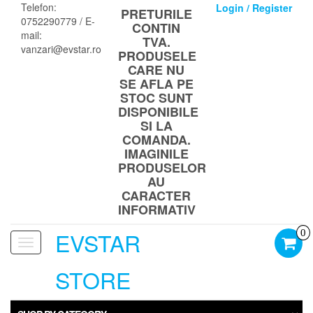
Skip
Telefon:
Login / Register
PRETURILE
to
0752290779 / E-
CONTIN
the
mail:
TVA.
content
vanzari@evstar.ro
PRODUSELE
CARE NU
SE AFLA PE
STOC SUNT
DISPONIBILE
SI LA
COMANDA.
IMAGINILE
PRODUSELOR
AU
CARACTER
INFORMATIV
EVSTAR
0
Toggle
navigation
STORE