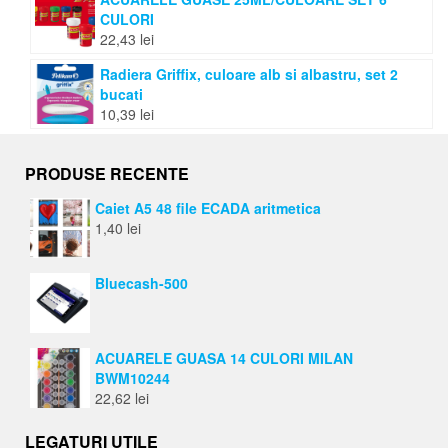
CULORI
22,43
lei
Radiera Griffix, culoare alb si albastru, set 2
bucati
10,39
lei
PRODUSE RECENTE
Caiet A5 48 file ECADA aritmetica
1,40
lei
Bluecash-500
ACUARELE GUASA 14 CULORI MILAN
BWM10244
22,62
lei
LEGATURI UTILE