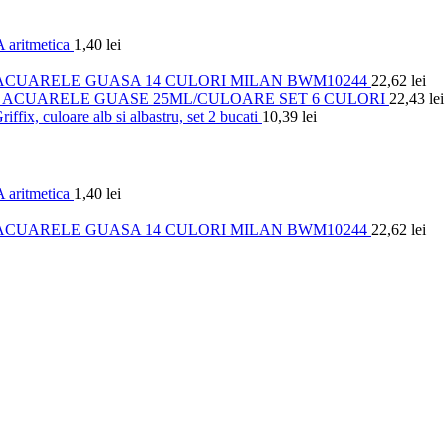
 aritmetica
1,40
lei
ACUARELE GUASA 14 CULORI MILAN BWM10244
22,62
lei
ACUARELE GUASE 25ML/CULOARE SET 6 CULORI
22,43
lei
iffix, culoare alb si albastru, set 2 bucati
10,39
lei
 aritmetica
1,40
lei
ACUARELE GUASA 14 CULORI MILAN BWM10244
22,62
lei