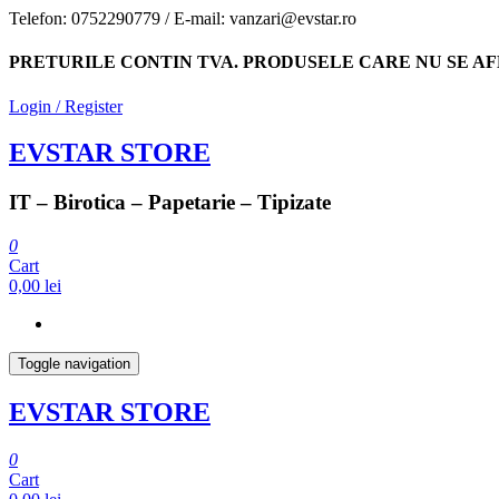
Skip
Telefon: 0752290779 / E-mail: vanzari@evstar.ro
to
the
PRETURILE CONTIN TVA. PRODUSELE CARE NU SE AF
content
Login / Register
EVSTAR STORE
IT – Birotica – Papetarie – Tipizate
0
Cart
0,00 lei
Toggle navigation
EVSTAR STORE
0
Cart