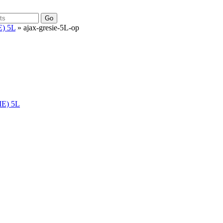
Go
) 5L
» ajax-gresie-5L-op
E) 5L