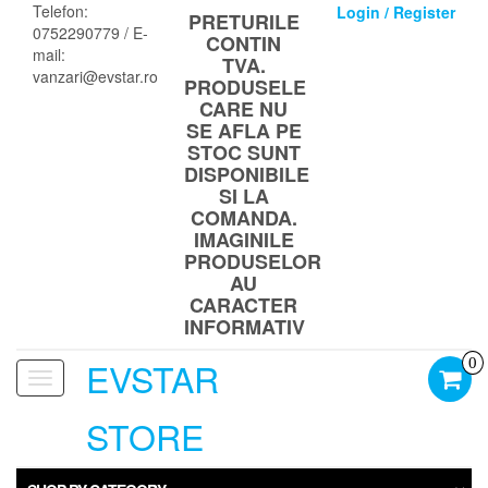
Skip
Telefon:
Login / Register
PRETURILE
to
0752290779 / E-
CONTIN
the
mail:
TVA.
content
vanzari@evstar.ro
PRODUSELE
CARE NU
SE AFLA PE
STOC SUNT
DISPONIBILE
SI LA
COMANDA.
IMAGINILE
PRODUSELOR
AU
CARACTER
INFORMATIV
EVSTAR
0
Toggle
navigation
STORE