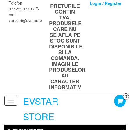
Skip
Telefon:
Login / Register
PRETURILE
to
0752290779 / E-
CONTIN
the
mail:
TVA.
content
vanzari@evstar.ro
PRODUSELE
CARE NU
SE AFLA PE
STOC SUNT
DISPONIBILE
SI LA
COMANDA.
IMAGINILE
PRODUSELOR
AU
CARACTER
INFORMATIV
EVSTAR
0
Toggle
navigation
STORE