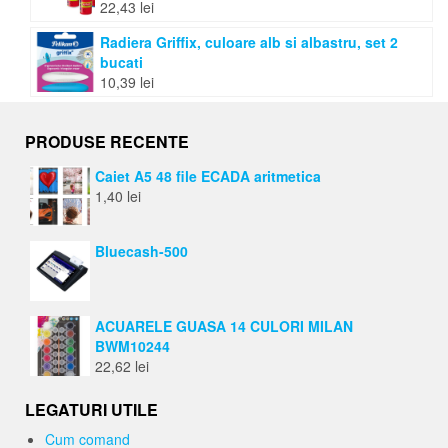
22,43
lei
Radiera Griffix, culoare alb si albastru, set 2
bucati
10,39
lei
PRODUSE RECENTE
Caiet A5 48 file ECADA aritmetica
1,40
lei
Bluecash-500
ACUARELE GUASA 14 CULORI MILAN
BWM10244
22,62
lei
LEGATURI UTILE
Cum comand