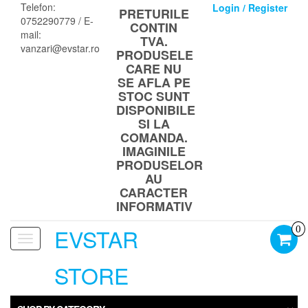
Skip
Telefon:
Login / Register
PRETURILE
to
0752290779 / E-
CONTIN
the
mail:
TVA.
content
vanzari@evstar.ro
PRODUSELE
CARE NU
SE AFLA PE
STOC SUNT
DISPONIBILE
SI LA
COMANDA.
IMAGINILE
PRODUSELOR
AU
CARACTER
INFORMATIV
EVSTAR
0
Toggle
navigation
STORE