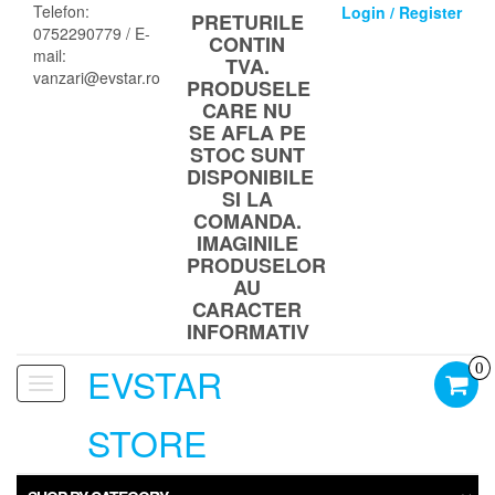
Skip
Telefon:
Login / Register
PRETURILE
to
0752290779 / E-
CONTIN
the
mail:
TVA.
content
vanzari@evstar.ro
PRODUSELE
CARE NU
SE AFLA PE
STOC SUNT
DISPONIBILE
SI LA
COMANDA.
IMAGINILE
PRODUSELOR
AU
CARACTER
INFORMATIV
EVSTAR
0
Toggle
navigation
STORE