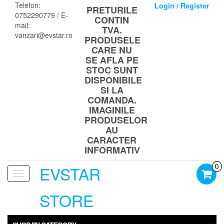
Skip
Telefon:
Login / Register
PRETURILE
to
0752290779 / E-
CONTIN
the
mail:
TVA.
content
vanzari@evstar.ro
PRODUSELE
CARE NU
SE AFLA PE
STOC SUNT
DISPONIBILE
SI LA
COMANDA.
IMAGINILE
PRODUSELOR
AU
CARACTER
INFORMATIV
EVSTAR
0
Toggle
navigation
STORE