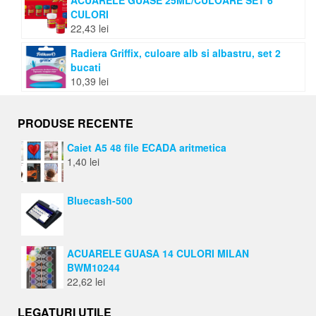
ACUARELE GUASE 25ML/CULOARE SET 6
CULORI
22,43
lei
Radiera Griffix, culoare alb si albastru, set 2
bucati
10,39
lei
PRODUSE RECENTE
Caiet A5 48 file ECADA aritmetica
1,40
lei
Bluecash-500
ACUARELE GUASA 14 CULORI MILAN
BWM10244
22,62
lei
LEGATURI UTILE