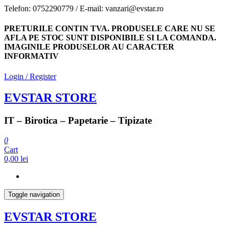
Skip
Telefon: 0752290779 / E-mail: vanzari@evstar.ro
to
the
PRETURILE CONTIN TVA. PRODUSELE CARE NU SE
content
AFLA PE STOC SUNT DISPONIBILE SI LA COMANDA.
IMAGINILE PRODUSELOR AU CARACTER
INFORMATIV
Login / Register
EVSTAR STORE
IT – Birotica – Papetarie – Tipizate
0
Cart
0,00 lei
Toggle navigation
EVSTAR STORE