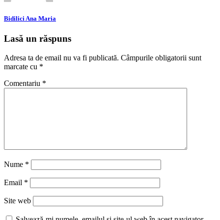
Bidilici Ana Maria
Lasă un răspuns
Adresa ta de email nu va fi publicată.
Câmpurile obligatorii sunt
marcate cu
*
Comentariu
*
Nume
*
Email
*
Site web
Salvează-mi numele, emailul și site-ul web în acest navigator