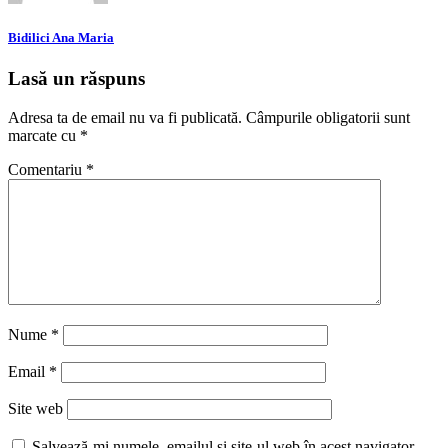
Bidilici Ana Maria
Lasă un răspuns
Adresa ta de email nu va fi publicată.
Câmpurile obligatorii sunt
marcate cu
*
Comentariu
*
Nume
*
Email
*
Site web
Salvează-mi numele, emailul și site-ul web în acest navigator