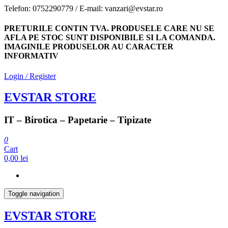
Skip
Telefon: 0752290779 / E-mail: vanzari@evstar.ro
to
the
PRETURILE CONTIN TVA. PRODUSELE CARE NU SE
content
AFLA PE STOC SUNT DISPONIBILE SI LA COMANDA.
IMAGINILE PRODUSELOR AU CARACTER
INFORMATIV
Login / Register
EVSTAR STORE
IT – Birotica – Papetarie – Tipizate
0
Cart
0,00 lei
Toggle navigation
EVSTAR STORE