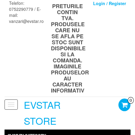
Skip
Telefon:
Login / Register
PRETURILE
to
0752290779 / E-
CONTIN
the
mail:
TVA.
content
vanzari@evstar.ro
PRODUSELE
CARE NU
SE AFLA PE
STOC SUNT
DISPONIBILE
SI LA
COMANDA.
IMAGINILE
PRODUSELOR
AU
CARACTER
INFORMATIV
EVSTAR
0
Toggle
navigation
STORE