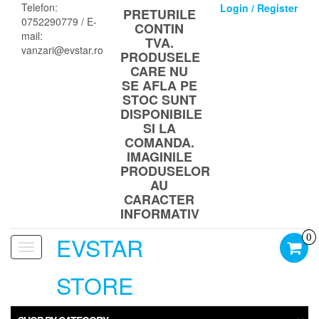
Skip
Telefon:
Login / Register
PRETURILE
to
0752290779 / E-
CONTIN
the
mail:
TVA.
content
vanzari@evstar.ro
PRODUSELE
CARE NU
SE AFLA PE
STOC SUNT
DISPONIBILE
SI LA
COMANDA.
IMAGINILE
PRODUSELOR
AU
CARACTER
INFORMATIV
EVSTAR
0
Toggle
navigation
STORE