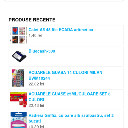
PRODUSE RECENTE
Caiet A5 48 file ECADA aritmetica
1,40
lei
Bluecash-500
ACUARELE GUASA 14 CULORI MILAN
BWM10244
22,62
lei
ACUARELE GUASE 25ML/CULOARE SET 6
CULORI
22,43
lei
Radiera Griffix, culoare alb si albastru, set 2
bucati
10,39
lei