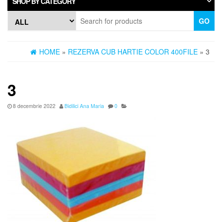
SHOP BY CATEGORY
GO
HOME
»
REZERVA CUB HARTIE COLOR 400FILE
» 3
3
8 decembrie 2022
Bidilici Ana Maria
0