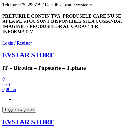
Skip
Telefon: 0752290779 / E-mail: vanzari@evstar.ro
to
the
PRETURILE CONTIN TVA. PRODUSELE CARE NU SE
content
AFLA PE STOC SUNT DISPONIBILE SI LA COMANDA.
IMAGINILE PRODUSELOR AU CARACTER
INFORMATIV
Login / Register
EVSTAR STORE
IT – Birotica – Papetarie – Tipizate
0
Cart
0,00 lei
Toggle navigation
EVSTAR STORE