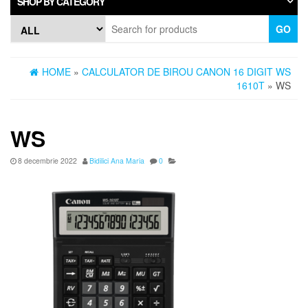
SHOP BY CATEGORY
GO
HOME
»
CALCULATOR DE BIROU CANON 16 DIGIT WS
1610T
» WS
WS
8 decembrie 2022
Bidilici Ana Maria
0