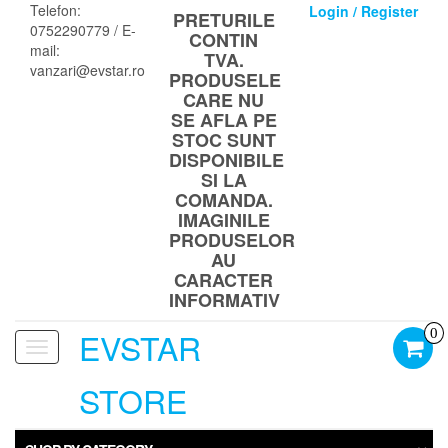
Skip
Telefon:
Login / Register
PRETURILE
to
0752290779 / E-
CONTIN
the
mail:
TVA.
content
vanzari@evstar.ro
PRODUSELE
CARE NU
SE AFLA PE
STOC SUNT
DISPONIBILE
SI LA
COMANDA.
IMAGINILE
PRODUSELOR
AU
CARACTER
INFORMATIV
EVSTAR
0
Toggle
navigation
STORE