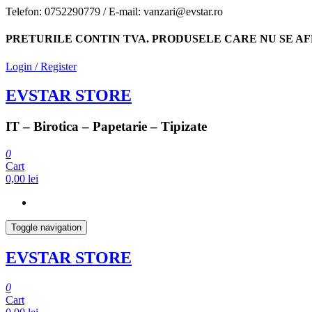
Skip
Telefon: 0752290779 / E-mail: vanzari@evstar.ro
to
the
PRETURILE CONTIN TVA. PRODUSELE CARE NU SE AF
content
Login / Register
EVSTAR STORE
IT – Birotica – Papetarie – Tipizate
0
Cart
0,00 lei
Toggle navigation
EVSTAR STORE
0
Cart