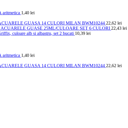
 aritmetica
1,40
lei
ACUARELE GUASA 14 CULORI MILAN BWM10244
22,62
lei
ACUARELE GUASE 25ML/CULOARE SET 6 CULORI
22,43
lei
iffix, culoare alb si albastru, set 2 bucati
10,39
lei
 aritmetica
1,40
lei
ACUARELE GUASA 14 CULORI MILAN BWM10244
22,62
lei