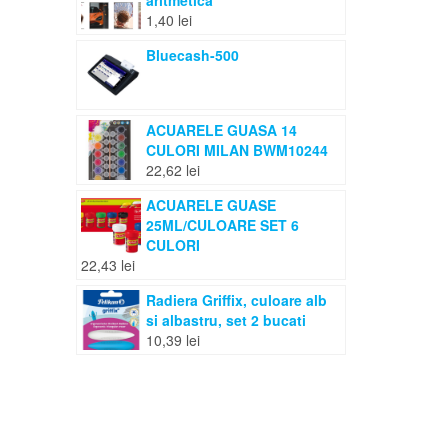
aritmetica
1,40
lei
Bluecash-500
ACUARELE GUASA 14
CULORI MILAN BWM10244
22,62
lei
ACUARELE GUASE
25ML/CULOARE SET 6
CULORI
22,43
lei
Radiera Griffix, culoare alb
si albastru, set 2 bucati
10,39
lei