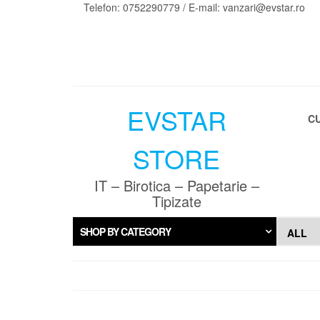
Skip
Telefon: 0752290779 / E-mail: vanzari@evstar.ro
to
the
content
EVSTAR
C
STORE
IT – Birotica – Papetarie –
Tipizate
SHOP BY CATEGORY