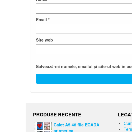
Email
*
Site web
Salvează-mi numele, emailul și site-ul web în a
PRODUSE RECENTE
LEGAT
Cum
Caiet A5 48 file ECADA
Term
aritmetica