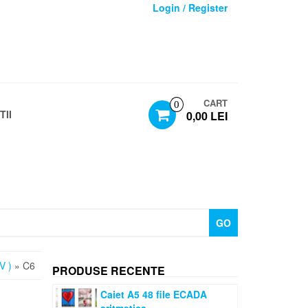
Login / Register
CART
0
TII
0,00 LEI
GO
V )
» C6
PRODUSE RECENTE
Caiet A5 48 file ECADA