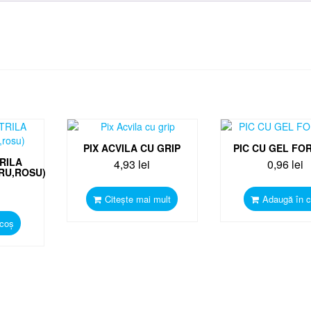
PIX ACVILA CU GRIP
PIC CU GEL FO
TRILA
4,93
lei
0,96
lei
RU,ROSU)
Citește mai mult
Adaugă în 
 coș