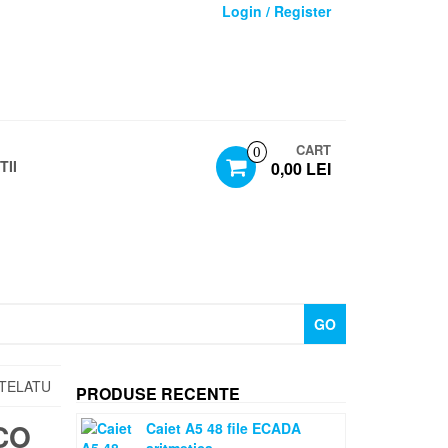
Login / Register
CART
0
TII
0,00 LEI
GO
STELATU
PRODUSE RECENTE
CO
Caiet A5 48 file ECADA