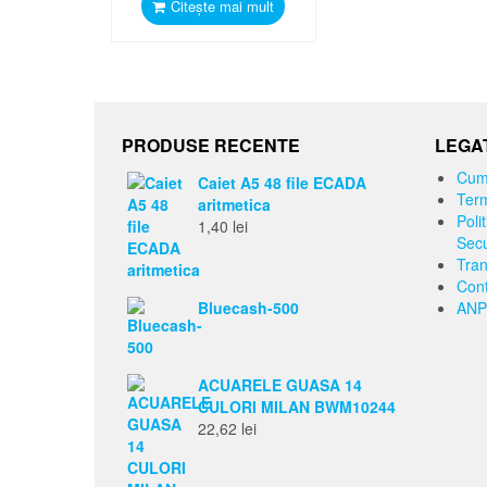
Citește mai mult
PRODUSE RECENTE
LEGAT
Cum
Caiet A5 48 file ECADA
Term
aritmetica
Polit
1,40
lei
Secu
Tran
Cont
Bluecash-500
ANP
ACUARELE GUASA 14
CULORI MILAN BWM10244
22,62
lei