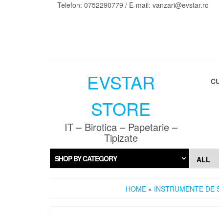
Skip
Telefon: 0752290779 / E-mail: vanzari@evstar.ro
to
the
content
EVSTAR
C
STORE
IT – Birotica – Papetarie –
Tipizate
SHOP BY CATEGORY
HOME
»
INSTRUMENTE DE 