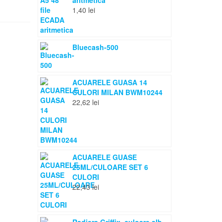
aritmetica
1,40
lei
Bluecash-500
ACUARELE GUASA 14
CULORI MILAN BWM10244
22,62
lei
ACUARELE GUASE
25ML/CULOARE SET 6
CULORI
22,43
lei