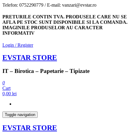
Skip
Telefon: 0752290779 / E-mail: vanzari@evstar.ro
to
the
PRETURILE CONTIN TVA. PRODUSELE CARE NU SE
content
AFLA PE STOC SUNT DISPONIBILE SI LA COMANDA.
IMAGINILE PRODUSELOR AU CARACTER
INFORMATIV
Login / Register
EVSTAR STORE
IT – Birotica – Papetarie – Tipizate
0
Cart
0,00 lei
Toggle navigation
EVSTAR STORE