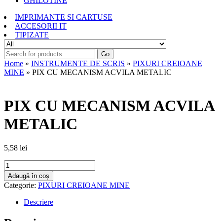
GHILOTINE
IMPRIMANTE SI CARTUSE
ACCESORII IT
TIPIZATE
Go
Home
»
INSTRUMENTE DE SCRIS
»
PIXURI CREIOANE
MINE
» PIX CU MECANISM ACVILA METALIC
PIX CU MECANISM ACVILA
METALIC
5,58
lei
Cantitate
PIX
Adaugă în coș
CU
Categorie:
PIXURI CREIOANE MINE
MECANISM
ACVILA
Descriere
METALIC