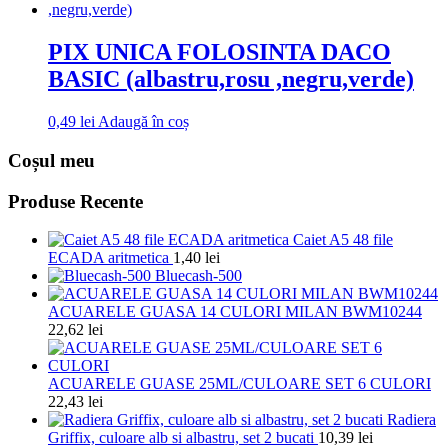
PIX UNICA FOLOSINTA DACO
BASIC (albastru,rosu ,negru,verde)
0,49
lei
Adaugă în coș
Coșul meu
Produse Recente
Caiet A5 48 file
ECADA aritmetica
1,40
lei
Bluecash-500
ACUARELE GUASA 14 CULORI MILAN BWM10244
22,62
lei
ACUARELE GUASE 25ML/CULOARE SET 6 CULORI
22,43
lei
Radiera
Griffix, culoare alb si albastru, set 2 bucati
10,39
lei