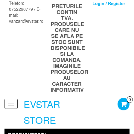
Skip
Telefon:
Login / Register
PRETURILE
to
0752290779 / E-
CONTIN
the
mail:
TVA.
content
vanzari@evstar.ro
PRODUSELE
CARE NU
SE AFLA PE
STOC SUNT
DISPONIBILE
SI LA
COMANDA.
IMAGINILE
PRODUSELOR
AU
CARACTER
INFORMATIV
EVSTAR
0
Toggle
navigation
STORE