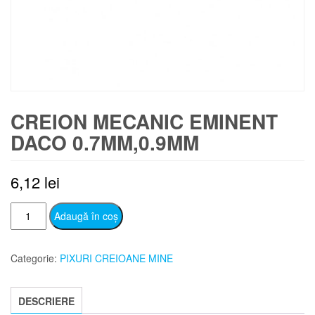
CREION MECANIC EMINENT
DACO 0.7MM,0.9MM
6,12
lei
Cantitate
Adaugă în coș
CREION
MECANIC
Categorie:
PIXURI CREIOANE MINE
EMINENT
DACO
0.7MM,0.9MM
DESCRIERE