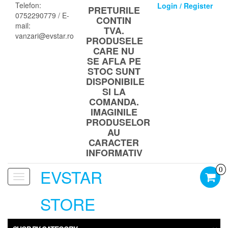
Skip
Telefon:
Login / Register
PRETURILE
to
0752290779 / E-
CONTIN
the
mail:
TVA.
content
vanzari@evstar.ro
PRODUSELE
CARE NU
SE AFLA PE
STOC SUNT
DISPONIBILE
SI LA
COMANDA.
IMAGINILE
PRODUSELOR
AU
CARACTER
INFORMATIV
EVSTAR
0
Toggle
navigation
STORE