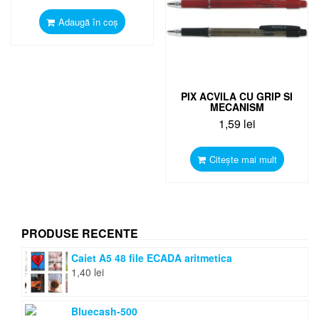
Adaugă în coș
PIX ACVILA CU GRIP SI
MECANISM
1,59
lei
Citește mai mult
PRODUSE RECENTE
Caiet A5 48 file ECADA aritmetica
1,40
lei
Bluecash-500