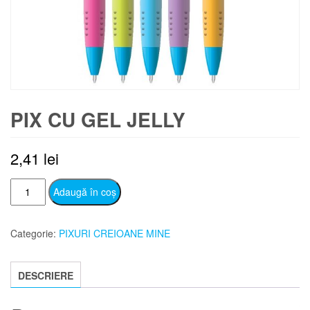
PIX CU GEL JELLY
2,41
lei
Cantitate
Adaugă în coș
PIX
CU
Categorie:
PIXURI CREIOANE MINE
GEL
JELLY
DESCRIERE