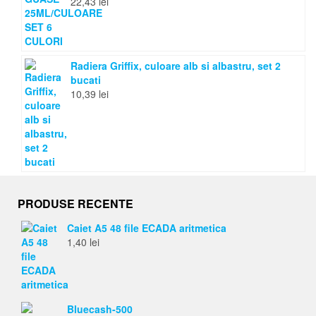
22,43
lei
Radiera Griffix, culoare alb si albastru, set 2
bucati
10,39
lei
PRODUSE RECENTE
Caiet A5 48 file ECADA aritmetica
1,40
lei
Bluecash-500