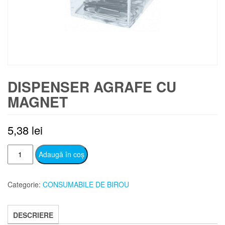
DISPENSER AGRAFE CU
MAGNET
5,38
lei
Cantitate
Adaugă în coș
DISPENSER
AGRAFE
Categorie:
CONSUMABILE DE BIROU
CU
MAGNET
DESCRIERE