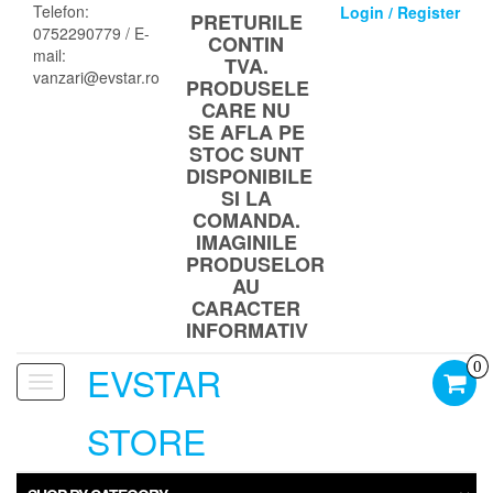
Skip
Telefon:
Login / Register
PRETURILE
to
0752290779 / E-
CONTIN
the
mail:
TVA.
content
vanzari@evstar.ro
PRODUSELE
CARE NU
SE AFLA PE
STOC SUNT
DISPONIBILE
SI LA
COMANDA.
IMAGINILE
PRODUSELOR
AU
CARACTER
INFORMATIV
EVSTAR
0
Toggle
navigation
STORE