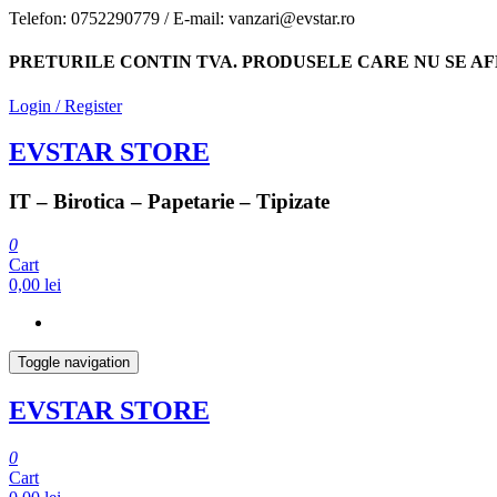
Skip
Telefon: 0752290779 / E-mail: vanzari@evstar.ro
to
the
PRETURILE CONTIN TVA. PRODUSELE CARE NU SE AF
content
Login / Register
EVSTAR STORE
IT – Birotica – Papetarie – Tipizate
0
Cart
0,00 lei
Toggle navigation
EVSTAR STORE
0
Cart