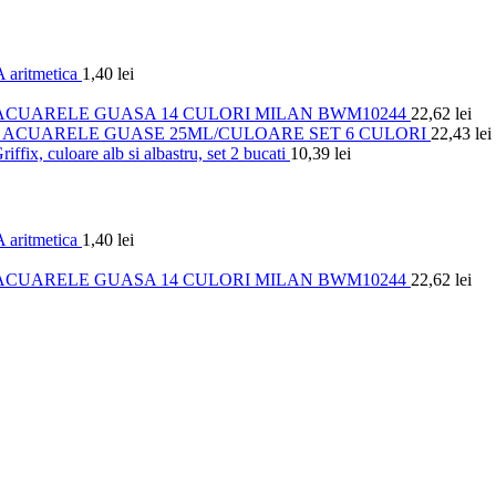
 aritmetica
1,40
lei
ACUARELE GUASA 14 CULORI MILAN BWM10244
22,62
lei
ACUARELE GUASE 25ML/CULOARE SET 6 CULORI
22,43
lei
iffix, culoare alb si albastru, set 2 bucati
10,39
lei
 aritmetica
1,40
lei
ACUARELE GUASA 14 CULORI MILAN BWM10244
22,62
lei