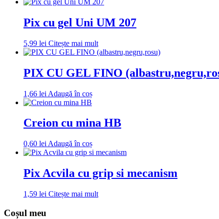
Pix cu gel Uni UM 207
5,99
lei
Citește mai mult
PIX CU GEL FINO (albastru,negru,ro
1,66
lei
Adaugă în coș
Creion cu mina HB
0,60
lei
Adaugă în coș
Pix Acvila cu grip si mecanism
1,59
lei
Citește mai mult
Coșul meu